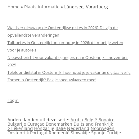
Home
»
Plaats informatie
»
Lünersee, Vorarlberg
Wat is er nieuw op de Oostenrijkse pistes in 2026? Dit zijn de
opvallendste veranderingen
Tolboetes in Oostenrijk fors omhoog in 2026: dit moet je weten
voor je autoreis
Nieuwsbericht voor vakantiegangers naar Oostenrijk – november
2025
Telefoondiefstal in Oostenrijk: hoe houd je je vakantie digitaal veilig
Zomer in Oostenrijk? Pak je sneeuwlaarzen mee!
Login
Andere landen uit deze serie:
Aruba
België
Bonaire
Bulgarije
Curaçao
Denemarken
Duitsland
Frankrijk
Griekenland
Hongarije
Italië
Nederland
Noorwegen
Oostenrijk
Portugal
Roemenië
Slowakije
Spanje
Turkije