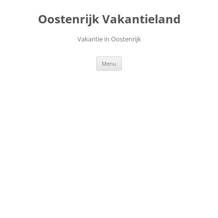
Ga
naar
Oostenrijk Vakantieland
de
inhoud
Vakantie in Oostenrijk
Menu