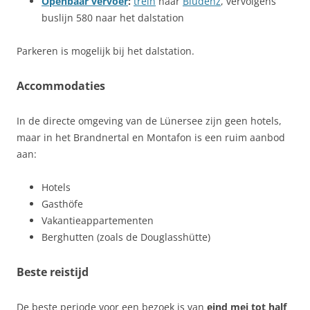
Openbaar vervoer
:
trein
naar
Bludenz
, vervolgens
buslijn 580 naar het dalstation
Parkeren is mogelijk bij het dalstation.
Accommodaties
In de directe omgeving van de Lünersee zijn geen hotels,
maar in het Brandnertal en Montafon is een ruim aanbod
aan:
Hotels
Gasthöfe
Vakantieappartementen
Berghutten (zoals de Douglasshütte)
Beste reistijd
De beste periode voor een bezoek is van
eind mei tot half