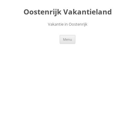
Ga
naar
Oostenrijk Vakantieland
de
inhoud
Vakantie in Oostenrijk
Menu