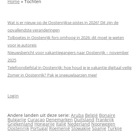
Home
»
Tochten
Wat is er nieuw op de Oostenrijkse pistes in 2026? Dit zijn de
opvallendste veranderingen
Tolboetes in Oostenrijk fors omhoog in 2026: dit moet je weten
voor je autoreis
Nieuwsbericht voor vakantiegangers naar Oostenrijk – november
2025
Telefoondiefstal in Oostenrijk: hoe houd je je vakantie digitaal veilig
Zomer in Oostenrijk? Pak je sneeuwlaarzen mee!
Login
Andere landen uit deze serie:
Aruba
België
Bonaire
Bulgarije
Curaçao
Denemarken
Duitsland
Frankrijk
Griekenland
Hongarije
Italië
Nederland
Noorwegen
Oostenrijk
Portugal
Roemenië
Slowakije
Spanje
Turkije