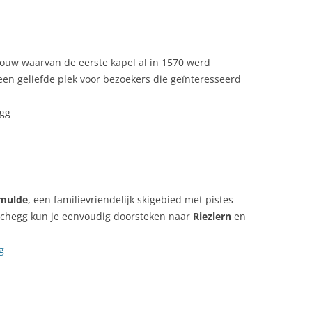
bouw waarvan de eerste kapel al in 1570 werd
en geliefde plek voor bezoekers die geïnteresseerd
egg
mulde
, een familievriendelijk skigebied met pistes
schegg kun je eenvoudig doorsteken naar
Riezlern
en
g