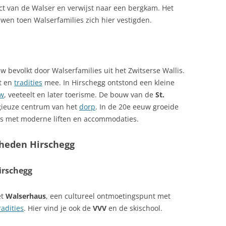
ct van de Walser en verwijst naar een bergkam. Het
en toen Walserfamilies zich hier vestigden.
 bevolkt door Walserfamilies uit het Zwitserse Wallis.
ct en
tradities
mee. In Hirschegg ontstond een kleine
w
, veeteelt en later toerisme. De bouw van de
St.
gieuze centrum van het
dorp
. In de 20e eeuw groeide
ats met moderne liften en accommodaties.
gheden Hirschegg
irschegg
et
Walserhaus
, een cultureel ontmoetingspunt met
radities
. Hier vind je ook de
VVV
en de skischool.