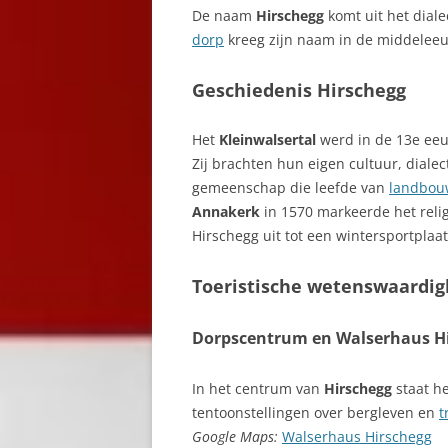
De naam
Hirschegg
komt uit het diale
dorp
kreeg zijn naam in de middeleeuw
Geschiedenis Hirschegg
Het
Kleinwalsertal
werd in de 13e eeuw
Zij brachten hun eigen cultuur, diale
gemeenschap die leefde van
landbou
Annakerk
in 1570 markeerde het reli
Hirschegg uit tot een wintersportpla
Toeristische wetenswaardi
Dorpscentrum en Walserhaus H
In het centrum van
Hirschegg
staat h
tentoonstellingen over bergleven en
t
Google Maps:
Walserhaus Hirschegg