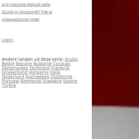
je je vakantie digitaal veilig
Zomer in Oostenrijk? Pak je
sneeuwlaarzen mee!
Login
Andere landen uit deze serie:
Aruba
België
Bonaire
Bulgarije
Curaçao
Denemarken
Duitsland
Frankrijk
Griekenland
Hongarije
Italië
Nederland
Noorwegen
Oostenrijk
Portugal
Roemenië
Slowakije
Spanje
Turkije