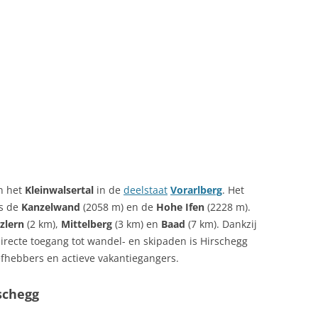
in het
Kleinwalsertal
in de
deelstaat
Vorarlberg
. Het
ls de
Kanzelwand
(2058 m) en de
Hohe Ifen
(2228 m).
zlern
(2 km),
Mittelberg
(3 km) en
Baad
(7 km). Dankzij
directe toegang tot wandel- en skipaden is Hirschegg
fhebbers en actieve vakantiegangers.
schegg