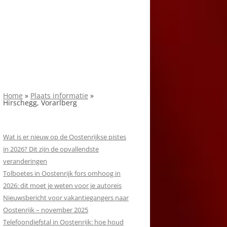
Home
»
Plaats informatie
»
Hirschegg, Vorarlberg
Wat is er nieuw op de Oostenrijkse pistes
in 2026? Dit zijn de opvallendste
veranderingen
Tolboetes in Oostenrijk fors omhoog in
2026: dit moet je weten voor je autoreis
Nieuwsbericht voor vakantiegangers naar
Oostenrijk – november 2025
Telefoondiefstal in Oostenrijk: hoe houd