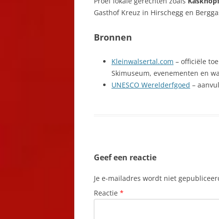
Proef lokale gerechten zoals
Käsknöpf
Gasthof Kreuz in Hirschegg en Bergga
Bronnen
Kleinwalsertal.com
– officiële to
Skimuseum, evenementen en wa
UNESCO Werelderfgoed
– aanvul
Geef een reactie
Je e-mailadres wordt niet gepubliceer
Reactie
*