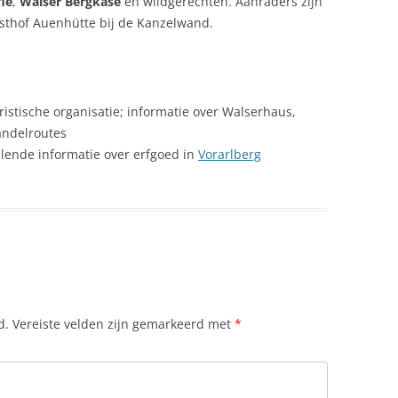
le
,
Walser Bergkäse
en wildgerechten. Aanraders zijn
sthof Auenhütte bij de Kanzelwand.
eristische organisatie; informatie over Walserhaus,
ndelroutes
lende informatie over erfgoed in
Vorarlberg
d.
Vereiste velden zijn gemarkeerd met
*