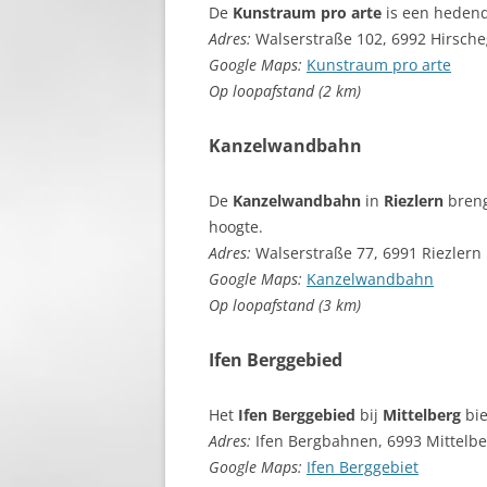
De
Kunstraum pro arte
is een hedend
Adres:
Walserstraße 102, 6992 Hirsch
Google Maps:
Kunstraum pro arte
Op loopafstand (2 km)
Kanzelwandbahn
De
Kanzelwandbahn
in
Riezlern
breng
hoogte.
Adres:
Walserstraße 77, 6991 Riezlern
Google Maps:
Kanzelwandbahn
Op loopafstand (3 km)
Ifen Berggebied
Het
Ifen Berggebied
bij
Mittelberg
bie
Adres:
Ifen Bergbahnen, 6993 Mittelbe
Google Maps:
Ifen Berggebiet