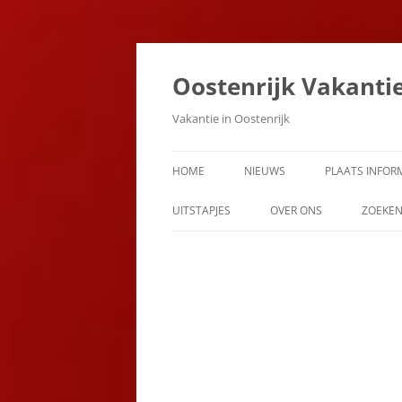
Ga
naar
de
Oostenrijk Vakanti
inhoud
Vakantie in Oostenrijk
HOME
NIEUWS
PLAATS INFOR
UITSTAPJES
OVER ONS
ZOEKE