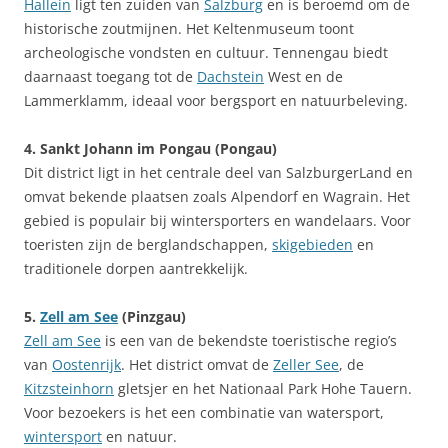
Hallein
ligt ten zuiden van
Salzburg
en is beroemd om de
historische zoutmijnen. Het Keltenmuseum toont
archeologische vondsten en cultuur. Tennengau biedt
daarnaast toegang tot de
Dachstein
West en de
Lammerklamm, ideaal voor bergsport en natuurbeleving.
4. Sankt Johann im Pongau (Pongau)
Dit district ligt in het centrale deel van SalzburgerLand en
omvat bekende plaatsen zoals Alpendorf en Wagrain. Het
gebied is populair bij wintersporters en wandelaars. Voor
toeristen zijn de berglandschappen,
skigebieden
en
traditionele dorpen aantrekkelijk.
5.
Zell am See
(Pinzgau)
Zell am See
is een van de bekendste toeristische regio’s
van
Oostenrijk
. Het district omvat de
Zeller See
, de
Kitzsteinhorn
gletsjer en het Nationaal Park Hohe Tauern.
Voor bezoekers is het een combinatie van watersport,
wintersport
en natuur.