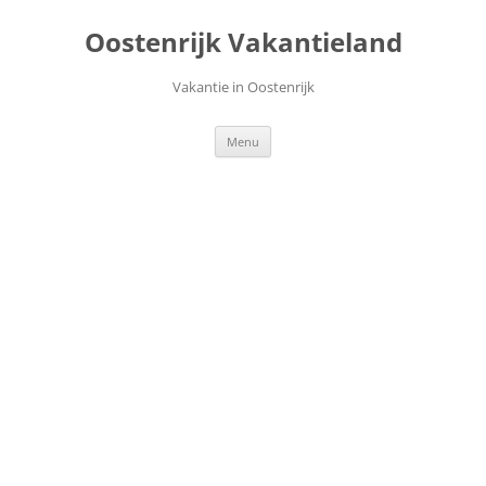
Ga
naar
Oostenrijk Vakantieland
de
inhoud
Vakantie in Oostenrijk
Menu