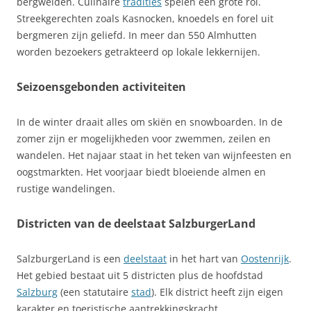
bergweiden. Culinaire
tradities
spelen een grote rol.
Streekgerechten zoals Kasnocken, knoedels en forel uit
bergmeren zijn geliefd. In meer dan 550 Almhutten
worden bezoekers getrakteerd op lokale lekkernijen.
Seizoensgebonden activiteiten
In de winter draait alles om skiën en snowboarden. In de
zomer zijn er mogelijkheden voor zwemmen, zeilen en
wandelen. Het najaar staat in het teken van wijnfeesten en
oogstmarkten. Het voorjaar biedt bloeiende almen en
rustige wandelingen.
Districten van de deelstaat SalzburgerLand
SalzburgerLand is een
deelstaat
in het hart van
Oostenrijk
.
Het gebied bestaat uit 5 districten plus de hoofdstad
Salzburg
(een statutaire
stad
). Elk district heeft zijn eigen
karakter en toeristische aantrekkingskracht.