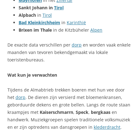
Mayrhofen
in het
Zillertal
Sankt Johann in
Tirol
Alpbach
in
Tirol
Bad Kleinkirchheim
in
Karinthië
Brixen im Thale
in de Kitzbüheler
Alpen
De exacte data verschillen per
dorp
en worden vaak enkele
maanden van tevoren bekendgemaakt via lokale
toeristenbureaus.
Wat kun je verwachten
Tijdens de Almabtrieb trekken boeren met hun vee door
het
dorp
. De dieren zijn versierd met bloemenkransen,
geborduurde dekens en grote bellen. Langs de route staan
kraampjes met
Kaiserschmarrn
,
Speck
,
bergkaas
en
handwerk. Muziekgroepen spelen traditionele volksmuziek
en er zijn optredens van dansgroepen in
klederdracht
.