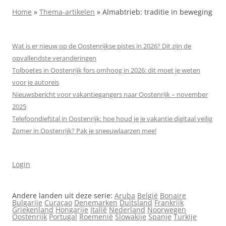
Home
»
Thema-artikelen
»
Almabtrieb: traditie in beweging
Wat is er nieuw op de Oostenrijkse pistes in 2026? Dit zijn de
opvallendste veranderingen
Tolboetes in Oostenrijk fors omhoog in 2026: dit moet je weten
voor je autoreis
Nieuwsbericht voor vakantiegangers naar Oostenrijk – november
2025
Telefoondiefstal in Oostenrijk: hoe houd je je vakantie digitaal veilig
Zomer in Oostenrijk? Pak je sneeuwlaarzen mee!
Login
Andere landen uit deze serie:
Aruba
België
Bonaire
Bulgarije
Curaçao
Denemarken
Duitsland
Frankrijk
Griekenland
Hongarije
Italië
Nederland
Noorwegen
Oostenrijk
Portugal
Roemenië
Slowakije
Spanje
Turkije