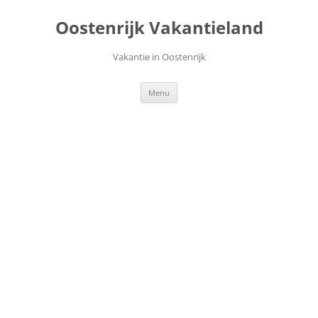
Ga
naar
Oostenrijk Vakantieland
de
inhoud
Vakantie in Oostenrijk
Menu