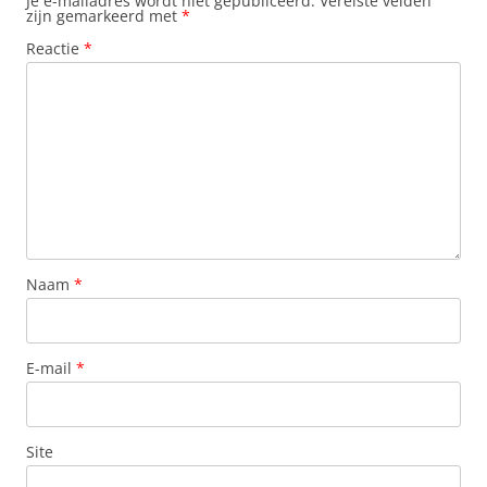
Je e-mailadres wordt niet gepubliceerd.
Vereiste velden
zijn gemarkeerd met
*
Reactie
*
Naam
*
E-mail
*
Site