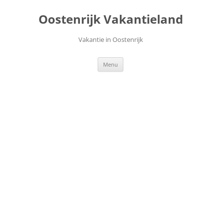
Ga
naar
Oostenrijk Vakantieland
de
inhoud
Vakantie in Oostenrijk
Menu