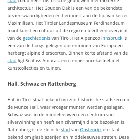
stad
combineert historische gebouwen met moderne
architectuur. Het Gouden Dak is een van de bekendste
bezienswaardigheden en herinnert aan de tijd van keizer
Maximiliaan. Het Tiroler Landesmuseum Ferdinandeum
toont kunst en cultuur uit de regio en biedt een overzicht
van de
geschiedenis
van Tirol. Het Alpenzoo
Innsbruck
is
een van de hoogstgelegen dierentuinen van Europa en
herbergt alpine diersoorten. Binnen korte afstand van de
stad
ligt Schloss Ambras, een renaissancekasteel met
kunstcollecties en tuinen.
Hall, Schwaz en Rattenberg
Hall in Tirol staat bekend om zijn historische stadskern en
de Münze Hall, waar vroeger munten werden geslagen.
Schwaz was in de middeleeuwen een centrum van
zilverwinning en heeft een zilvermijn die te bezoeken is.
Rattenberg is de kleinste
stad
van
Oostenrijk
en staat
bekend om glasblazerijen en middeleeuwse straten. Deze