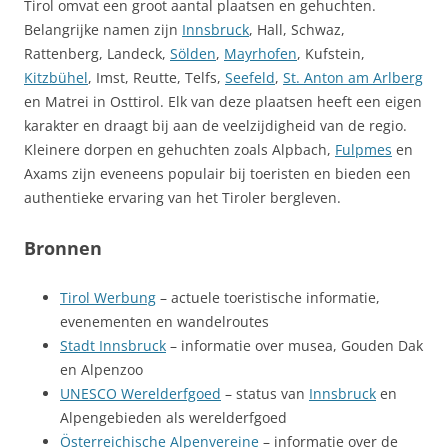
Tirol omvat een groot aantal plaatsen en gehuchten.
Belangrijke namen zijn
Innsbruck
, Hall, Schwaz,
Rattenberg, Landeck,
Sölden
,
Mayrhofen
, Kufstein,
Kitzbühel
, Imst, Reutte, Telfs,
Seefeld
,
St. Anton am Arlberg
en Matrei in Osttirol. Elk van deze plaatsen heeft een eigen
karakter en draagt bij aan de veelzijdigheid van de regio.
Kleinere dorpen en gehuchten zoals Alpbach,
Fulpmes
en
Axams zijn eveneens populair bij toeristen en bieden een
authentieke ervaring van het Tiroler bergleven.
Bronnen
Tirol Werbung
– actuele toeristische informatie,
evenementen en wandelroutes
Stadt Innsbruck
– informatie over musea, Gouden Dak
en Alpenzoo
UNESCO Werelderfgoed
– status van
Innsbruck
en
Alpengebieden als werelderfgoed
Österreichische Alpenvereine
– informatie over de