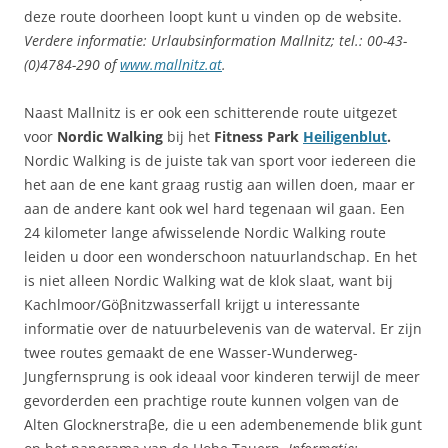
deze route doorheen loopt kunt u vinden op de website.
Verdere informatie: Urlaubsinformation Mallnitz; tel.: 00-43-
(0)4784-290 of
www.mallnitz.at
.
Naast Mallnitz is er ook een schitterende route uitgezet
voor
Nordic Walking
bij het
Fitness Park
Heiligenblut
.
Nordic Walking is de juiste tak van sport voor iedereen die
het aan de ene kant graag rustig aan willen doen, maar er
aan de andere kant ook wel hard tegenaan wil gaan. Een
24 kilometer lange afwisselende Nordic Walking route
leiden u door een wonderschoon natuurlandschap. En het
is niet alleen Nordic Walking wat de klok slaat, want bij
Kachlmoor/Göβnitzwasserfall krijgt u interessante
informatie over de natuurbelevenis van de waterval. Er zijn
twee routes gemaakt de ene Wasser-Wunderweg-
Jungfernsprung is ook ideaal voor kinderen terwijl de meer
gevorderden een prachtige route kunnen volgen van de
Alten Glocknerstraβe, die u een adembenemende blik gunt