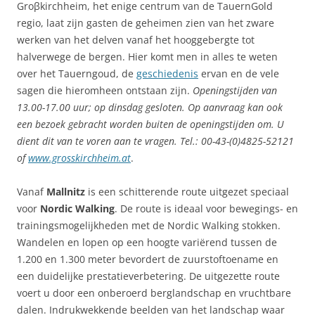
Groβkirchheim, het enige centrum van de TauernGold
regio, laat zijn gasten de geheimen zien van het zware
werken van het delven vanaf het hooggebergte tot
halverwege de bergen. Hier komt men in alles te weten
over het Tauerngoud, de
geschiedenis
ervan en de vele
sagen die hieromheen ontstaan zijn.
Openingstijden van
13.00-17.00 uur; op dinsdag gesloten. Op aanvraag kan ook
een bezoek gebracht worden buiten de openingstijden om. U
dient dit van te voren aan te vragen. Tel.: 00-43-(0)4825-52121
of
www.grosskirchheim.at
.
Vanaf
Mallnitz
is een schitterende route uitgezet speciaal
voor
Nordic Walking
. De route is ideaal voor bewegings- en
trainingsmogelijkheden met de Nordic Walking stokken.
Wandelen en lopen op een hoogte variërend tussen de
1.200 en 1.300 meter bevordert de zuurstoftoename en
een duidelijke prestatieverbetering. De uitgezette route
voert u door een onberoerd berglandschap en vruchtbare
dalen. Indrukwekkende beelden van het landschap waar