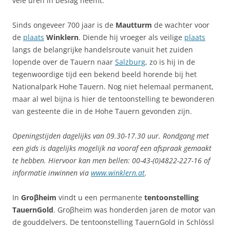
vele uren in beslag neemt.
Sinds ongeveer 700 jaar is de
Mautturm
de wachter voor
de
plaats
Winklern
. Diende hij vroeger als veilige
plaats
langs de belangrijke handelsroute vanuit het zuiden
lopende over de Tauern naar
Salzburg
, zo is hij in de
tegenwoordige tijd een bekend beeld horende bij het
Nationalpark Hohe Tauern. Nog niet helemaal permanent,
maar al wel bijna is hier de tentoonstelling te bewonderen
van gesteente die in de Hohe Tauern gevonden zijn.
Openingstijden dagelijks van 09.30-17.30 uur. Rondgang met
een gids is dagelijks mogelijk na vooraf een afspraak gemaakt
te hebben. Hiervoor kan men bellen: 00-43-(0)4822-227-16 of
informatie inwinnen via
www.winklern.at
.
In
Groβheim
vindt u een permanente
tentoonstelling
TauernGold
. Groβheim was honderden jaren de motor van
de gouddelvers. De tentoonstelling TauernGold in Schlössl