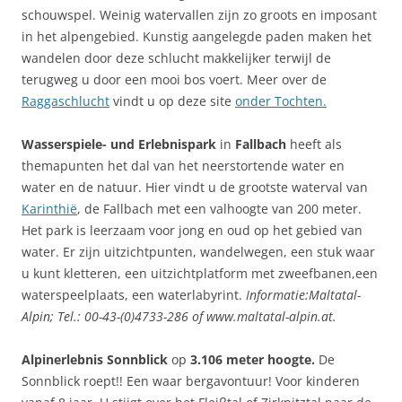
schouwspel. Weinig watervallen zijn zo groots en imposant
in het alpengebied. Kunstig aangelegde paden maken het
wandelen door deze schlucht makkelijker terwijl de
terugweg u door een mooi bos voert. Meer over de
Raggaschlucht
vindt u op deze site
onder Tochten.
Wasserspiele- und Erlebnispark
in
Fallbach
heeft als
themapunten het dal van het neerstortende water en 
water en de natuur. Hier vindt u de grootste waterval van
Karinthië
, de Fallbach met een valhoogte van 200 meter.
Het park is leerzaam voor jong en oud op het gebied van
water. Er zijn uitzichtpunten, wandelwegen, een stuk waar
u kunt kletteren, een uitzichtplatform met zweefbanen,een
waterspeelplaats, een waterlabyrint.
Informatie:Maltatal-
Alpin; Tel.: 00-43-(0)4733-286 of www.maltatal-alpin.at.
Alpinerlebnis Sonnblick
op
3.106 meter hoogte.
De
Sonnblick roept!! Een waar bergavontuur! Voor kinderen