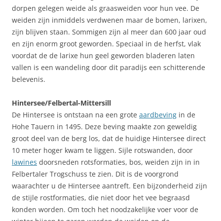
dorpen gelegen weide als graasweiden voor hun vee. De
weiden zijn inmiddels verdwenen maar de bomen, larixen,
zijn blijven staan. Sommigen zijn al meer dan 600 jaar oud
en zijn enorm groot geworden. Speciaal in de herfst, vlak
voordat de de larixe hun geel geworden bladeren laten
vallen is een wandeling door dit paradijs een schitterende
belevenis.
Hintersee/Felbertal-Mittersill
De Hintersee is ontstaan na een grote
aardbeving
in de
Hohe Tauern in 1495. Deze beving maakte zon geweldig
groot deel van de berg los, dat de huidige Hintersee direct
10 meter hoger kwam te liggen. Sijle rotswanden, door
lawines
doorsneden rotsformaties, bos, weiden zijn in in
Felbertaler Trogschuss te zien. Dit is de voorgrond
waarachter u de Hintersee aantreft. Een bijzonderheid zijn
de stijle rostformaties, die niet door het vee begraasd
konden worden. Om toch het noodzakelijke voer voor de