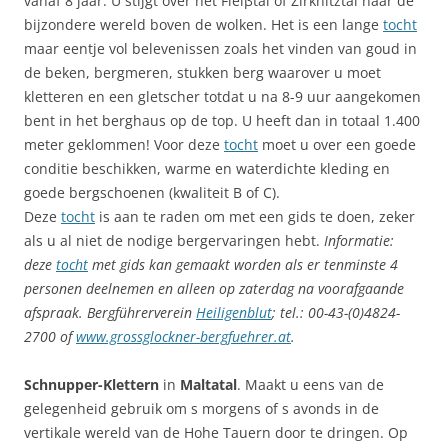
vanaf 8 jaar. U stijgt over het Fleiβtal of Zirknitztal naar de
bijzondere wereld boven de wolken. Het is een lange
tocht
maar eentje vol belevenissen zoals het vinden van goud in
de beken, bergmeren, stukken berg waarover u moet
kletteren en een gletscher totdat u na 8-9 uur aangekomen
bent in het berghaus op de top. U heeft dan in totaal 1.400
meter geklommen! Voor deze
tocht
moet u over een goede
conditie beschikken, warme en waterdichte kleding en
goede bergschoenen (kwaliteit B of C).
Deze
tocht
is aan te raden om met een gids te doen, zeker
als u al niet de nodige bergervaringen hebt.
Informatie:
deze
tocht
met gids kan gemaakt worden als er tenminste 4
personen deelnemen en alleen op zaterdag na voorafgaande
afspraak. Bergführerverein
Heiligenblut
; tel.: 00-43-(0)4824-
2700 of
www.grossglockner-bergfuehrer.at
.
Schnupper-Klettern
in
Maltatal
. Maakt u eens van de
gelegenheid gebruik om s morgens of s avonds in de
vertikale wereld van de Hohe Tauern door te dringen. Op