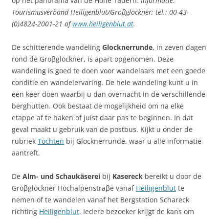
op het panorama van de Hohe Tauern.
Informatie:
Tourismusverband Heiligenblut/Groβglockner; tel.: 00-43-
(0)4824-2001-21 of
www.heiligenblut.at
.
De schitterende wandeling
Glocknerrunde
, in zeven dagen
rond de Groβglockner, is apart opgenomen. Deze
wandeling is goed te doen voor wandelaars met een goede
conditie en wandelervaring. De hele wandeling kunt u in
een keer doen waarbij u dan overnacht in de verschillende
berghutten. Ook bestaat de mogelijkheid om na elke
etappe af te haken of juist daar pas te beginnen. In dat
geval maakt u gebruik van de postbus. Kijkt u onder de
rubriek
Tochten
bij Glocknerrunde, waar u alle informatie
aantreft.
De
Alm- und Schaukäserei
bij
Kasereck
bereikt u door de
Groβglockner Hochalpenstraβe vanaf
Heiligenblut
te
nemen of te wandelen vanaf het Bergstation Schareck
richting
Heiligenblut
. Iedere bezoeker krijgt de kans om