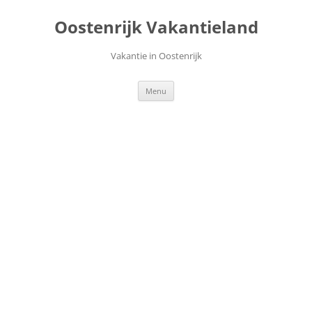
Ga
naar
Oostenrijk Vakantieland
de
inhoud
Vakantie in Oostenrijk
Menu