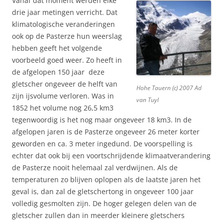
Vanaf dat moment werden elke
drie jaar metingen verricht. Dat
klimatologische veranderingen
ook op de Pasterze hun weerslag
hebben geeft het volgende
voorbeeld goed weer. Zo heeft in
de afgelopen 150 jaar deze
gletscher ongeveer de helft van
Hohe Tauern (c) 2007 Ad
zijn ijsvolume verloren. Was in
van Tuyl
1852 het volume nog 26,5 km3
tegenwoordig is het nog maar ongeveer 18 km3. In de
afgelopen jaren is de Pasterze ongeveer 26 meter korter
geworden en ca. 3 meter ingedund. De voorspelling is
echter dat ook bij een voortschrijdende klimaatverandering
de Pasterze nooit helemaal zal verdwijnen. Als de
temperaturen zo blijven oplopen als de laatste jaren het
geval is, dan zal de gletschertong in ongeveer 100 jaar
volledig gesmolten zijn. De hoger gelegen delen van de
gletscher zullen dan in meerder kleinere gletschers